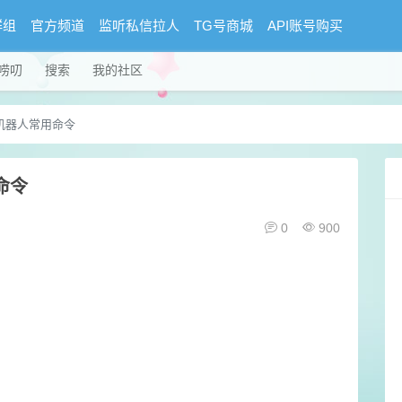
群组
官方频道
监听私信拉人
TG号商城
API账号购买
唠叨
搜索
我的社区
 机器人常用命令
命令
0
900