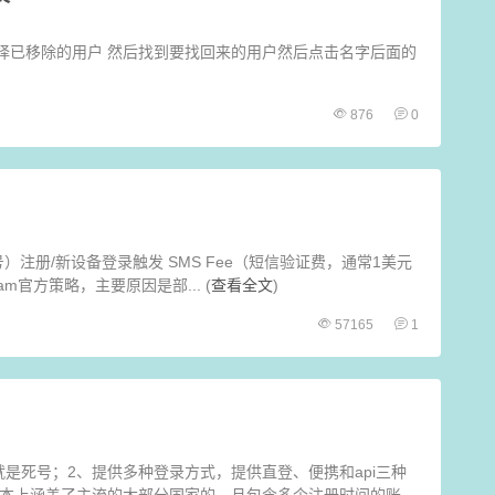
选择已移除的用户 然后找到要找回来的用户然后点击名字后面的
876
0
手机号）注册/新设备登录触发 SMS Fee（短信验证费，通常1美元
m官方策略，主要原因是部... (
查看全文
)
57165
1
是死号；2、提供多种登录方式，提供直登、便携和api三种
本上涵盖了主流的大部分国家的、且包含多个注册时间的账...