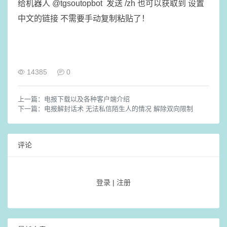
给机器人 @tgsoutopbot 发送 /zh 也可以获取到 设置
中文的链接 不需要手动复制粘贴了！
14385
0
上一篇：
电报下载以及各种客户端介绍
下一篇：
电报解封话术 无法私信陌生人的情况 解除双向限制
评论
登录
|
注册