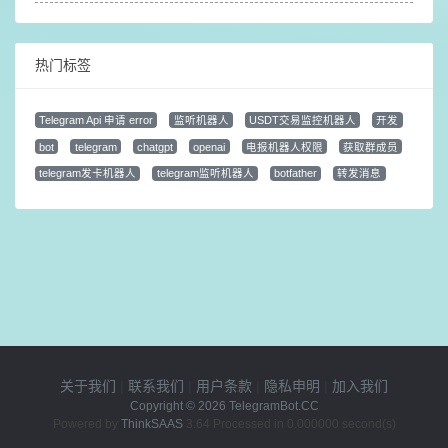
热门标签
Telegram Api 申请 error
监听机器人
USDT交易监控机器人
开发
bot
telegram
chatgpt
openai
电报机器人权限
获取群成员
telegram发卡机器人
telegram监听机器人
botfather
转发消息
关于我们
|
联系我们
|
用户条款
|
隐私申明
|
加入我们
Copyright © 2026
TelegramBot.CC
Powered by
ThinkSAAS
3.64 Processed in 0.000000 second(s)