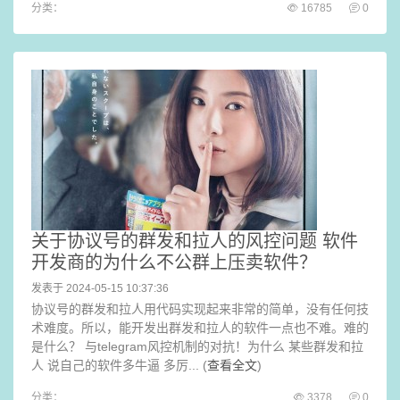
分类：
16785
0
关于协议号的群发和拉人的风控问题 软件
开发商的为什么不公群上压卖软件？
发表于 2024-05-15 10:37:36
协议号的群发和拉人用代码实现起来非常的简单，没有任何技
术难度。所以，能开发出群发和拉人的软件一点也不难。难的
是什么？ 与telegram风控机制的对抗！为什么 某些群发和拉
人 说自己的软件多牛逼 多厉... (
查看全文
)
分类：
3378
0